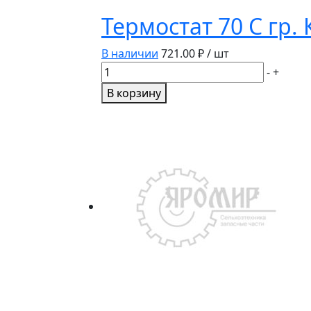
Термостат 70 С гр.
В наличии
721.00
₽ / шт
Количество
-
+
товара
В корзину
Термостат
70
С
гр.
Камаз
Газ
ММЗ
107-
1306100-
02
ELTRA