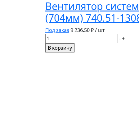
Вентилятор систем
(704мм) 740.51-130
Под заказ
9 236.50
₽ / шт
Количество
-
+
товара
В корзину
Вентилятор
системы
охлаждения
КамАЗ-
ЕВРО
в
сб
с
обейчаткой
(704мм)
740.51-
1308012