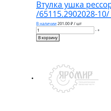
Втулка ушка рессо
/65115.2902028-10
В наличии
201.00
₽ / шт
Количество
-
+
товара
В корзину
Втулка
ушка
рессоры
передней
КамАЗ
ЕВРО
пластик
d=38х30мм.
/65115.2902028-
10/
НПО
УРАЛ