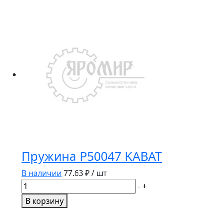
Пружина P50047 KABAT
В наличии
77.63
₽ / шт
Количество
-
+
товара
В корзину
Пружина