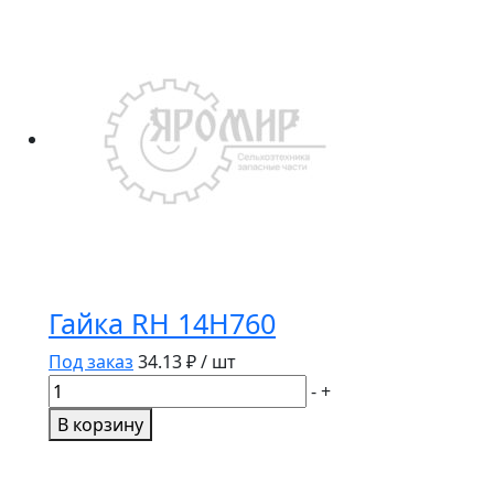
P50047
KABAT
Гайка RH 14H760
Под заказ
34.13
₽ / шт
Количество
-
+
товара
В корзину
Гайка
RH
14H760