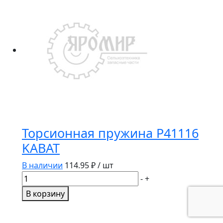
Торсионная пружина P41116
KABAT
В наличии
114.95
₽ / шт
Количество
-
+
товара
В корзину
Торсионная
пружина