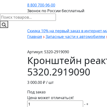
8 800 700-96-00
Звонок по России бесплатный
Поиск
товаров
Скидка 10%
на первый заказ в интернет-м
Главная
Запасные части к автомобилям
Артикул:
5320-2919090
Кронштейн реак
5320.2919090
3 000.00
₽ / шт
Под заказ
Цена может отличаться!
Количество
-
+