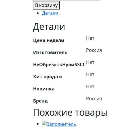
товара
В корзину
Кронштейн
Детали
реактивной
штанги
Детали
передний
КАМАЗ
Нет
Цена недели
5320.2919090
Россия
Изготовитель
Нет
НеОбрезатьНулиSSCC
Нет
Хит продаж
Нет
Новинка
Россия
Бренд
Похожие товары