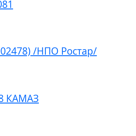
081
02478) /НПО Ростар/
88 КАМАЗ