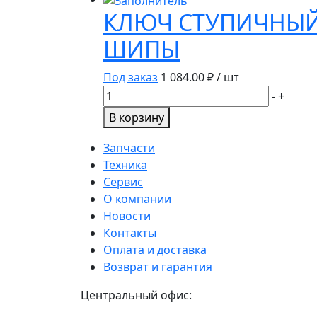
регулировочная
КЛЮЧ СТУПИЧНЫЙ
НПО
редуктора
Ростар/
5320-
ШИПЫ
2402088
КАМАЗ
Под заказ
1 084.00
₽ / шт
Количество
-
+
товара
В корзину
КЛЮЧ
СТУПИЧНЫЙ
Запчасти
ШТАМПОВАННЫЙ
Техника
ВОСЬМИГРАННЫЙ
Сервис
55
О компании
ММ,
Новости
ШИПЫ
Контакты
Оплата и доставка
Возврат и гарантия
Центральный офис: