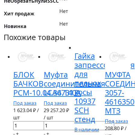
НеОбрезатьНулиSSCC
Нет
Хит продаж
Нет
Новинка
Похожие товары
Гайка
запрессовочная
для
БЛОК
Муфта
МУФТА
планок
БАЧКОВ
соединительная
СОЕДИ
косы
РСМ-10.04.34.140А
LCA67317
3057-
10937
4616350
Под заказ
Под заказ
SCH
МТЗ
1 623.04
₽ /
29 257.20
₽
стенд
шт
/ шт
Под заказ
Количество
Количество
208.80
₽ /
В наличии
товара
товара
-
+
-
+