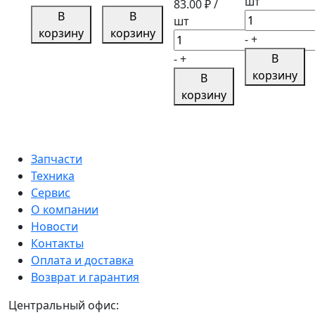
шт
83.00
₽ /
БЛОК
Муфта
В
В
Количество
шт
БАЧКОВ
соединительная
корзину
корзину
товара
Количество
-
+
РСМ-10.04.34.140А
LCA67317
МУФТА
товара
В
-
+
СОЕДИНИТЕ
Гайка
корзину
В
3057-
запрессовочная
корзину
4616350
для
МТЗ
планок
косы
10937
Запчасти
SCH
Техника
стенд
Сервис
О компании
Новости
Контакты
Оплата и доставка
Возврат и гарантия
Центральный офис: