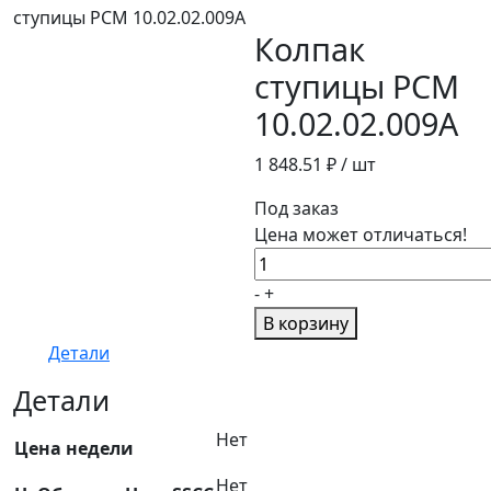
ступицы РСМ 10.02.02.009А
Колпак
ступицы РСМ
10.02.02.009А
1 848.51
₽ / шт
Под заказ
Цена может отличаться!
Количество
товара
-
+
Колпак
В корзину
ступицы
Детали
РСМ
10.02.02.009А
Детали
Нет
Цена недели
Нет