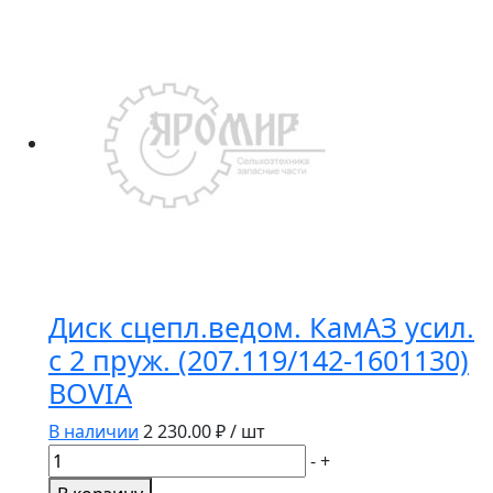
главного
цилиндра
сцепления
КамАЗ
Диск сцепл.ведом. КамАЗ усил.
с 2 пруж. (207.119/142-1601130)
BOVIA
В наличии
2 230.00
₽ / шт
Количество
-
+
товара