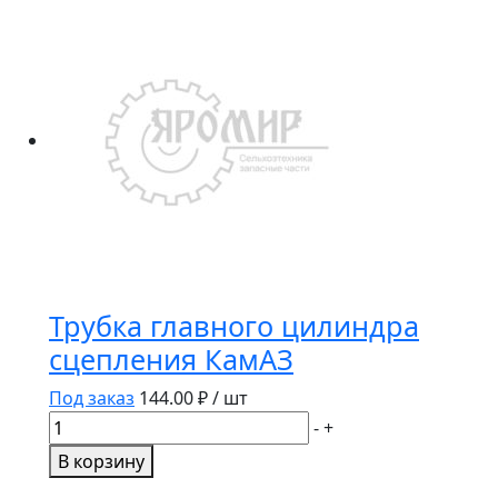
ушка
рессоры
передней
КамАЗ
(65115-
2902478)
/
НПО
Ростар/
Трубка главного цилиндра
сцепления КамАЗ
Под заказ
144.00
₽ / шт
Количество
-
+
товара
В корзину
Трубка