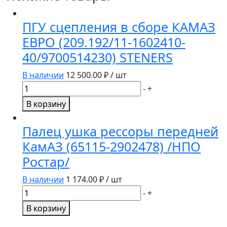
ПГУ сцепления в сборе КАМАЗ
ЕВРО (209.192/11-1602410-
40/9700514230) STENERS
В наличии
12 500.00
₽ / шт
Количество
-
+
товара
В корзину
ПГУ
сцепления
Палец ушка рессоры передней
в
КамАЗ (65115-2902478) /НПО
сборе
Ростар/
КАМАЗ
ЕВРО
В наличии
1 174.00
₽ / шт
(209.192/11-
Количество
-
+
1602410-
товара
40/9700514230)
В корзину
Палец
STENERS