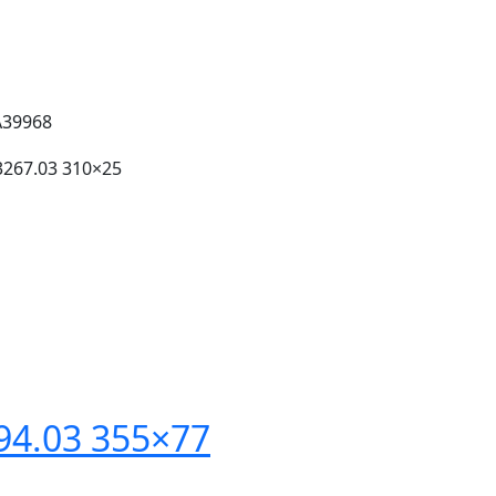
A39968
267.03 310×25
94.03 355×77