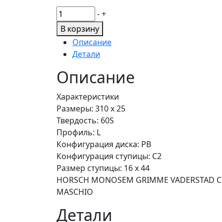
Количество
-
+
товара
В корзину
Колесо
Описание
OTICO
Детали
023268.03
310x25
Описание
Характеристики
Размеры: 310 x 25
Твердость: 60S
Профиль: L
Конфигурация диска: PB
Конфигурация ступицы: C2
Размер ступицы: 16 x 44
HORSCH MONOSEM GRIMME VADERSTAD CHA
MASCHIO
Детали