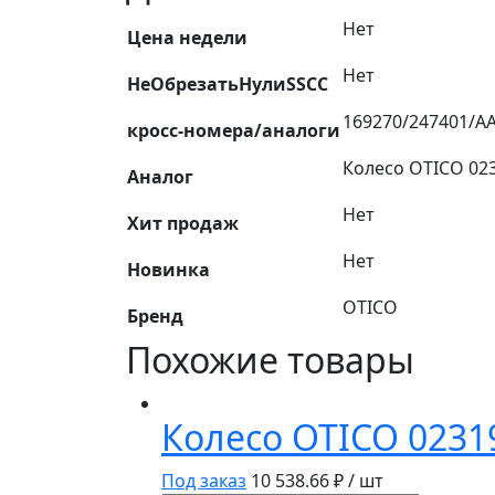
Нет
Цена недели
Нет
НеОбрезатьНулиSSCC
169270/247401/A
кросс-номера/аналоги
Колесо OTICO 023
Аналог
Нет
Хит продаж
Нет
Новинка
OTICO
Бренд
Похожие товары
Колесо OTICO 0231
Под заказ
10 538.66
₽ / шт