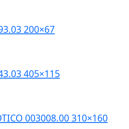
93.03 200×67
43.03 405×115
OTICO 003008.00 310×160