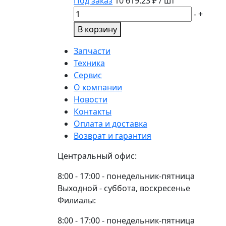
Под заказ
10 619.23
₽ / шт
Количество
-
+
товара
В корзину
Бандаж
для
Запчасти
катка
Техника
OTICO
Сервис
003008.00
О компании
310x160
Новости
Контакты
Оплата и доставка
Возврат и гарантия
Центральный офис:
8:00 - 17:00 - понедельник-пятница
Выходной - суббота, воскресенье
Филиалы:
8:00 - 17:00 - понедельник-пятница