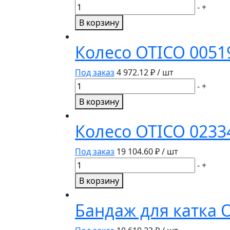
Количество
-
+
товара
В корзину
Колесо
OTICO
Колесо OTICO 0051
023194.03
355x77
Под заказ
4 972.12
₽ / шт
Количество
-
+
товара
В корзину
Колесо
OTICO
Колесо OTICO 0233
005193.03
200x67
Под заказ
19 104.60
₽ / шт
Количество
-
+
товара
В корзину
Колесо
OTICO
Бандаж для катка 
023343.03
405x115