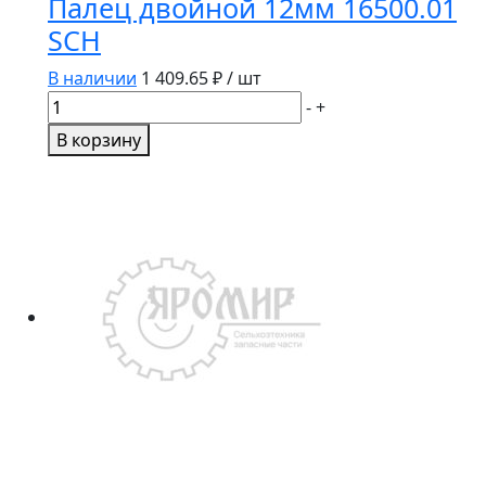
Палец двойной 12мм 16500.01
SCH
В наличии
1 409.65
₽ / шт
Количество
-
+
товара
В корзину
Палец
двойной
12мм
16500.01
SCH