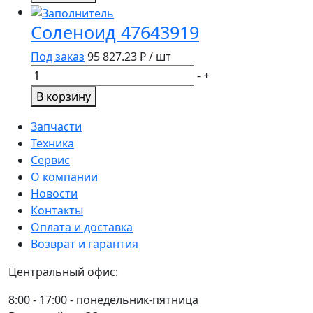
Кольцо
уплонтительное
Соленоид 47643919
87635376
Под заказ
95 827.23
₽ / шт
Количество
-
+
товара
В корзину
Соленоид
47643919
Запчасти
Техника
Сервис
О компании
Новости
Контакты
Оплата и доставка
Возврат и гарантия
Центральный офис:
8:00 - 17:00 - понедельник-пятница