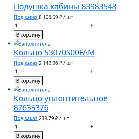
Подушка кабины 83983548
Под заказ
8 106.59
₽ / шт
Количество
-
+
товара
В корзину
Подушка
кабины
Кольцо S3070S00FAM
83983548
Под заказ
2 142.96
₽ / шт
Количество
-
+
товара
В корзину
Кольцо
S3070S00FAM
Кольцо уплонтительное
87635376
Под заказ
239.79
₽ / шт
Количество
-
+
товара
В корзину