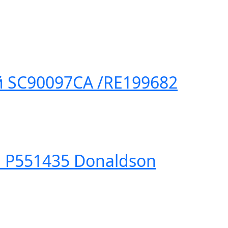
 SC90097CA /RE199682
/RE58935
 P551435 Donaldson