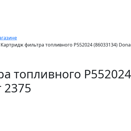
агазине
Картридж фильтра топливного P552024 (86033134) Donal
а топливного P552024
r 2375