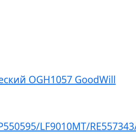
еский OGH1057 GoodWill
P550595/LF9010MT/RE557343