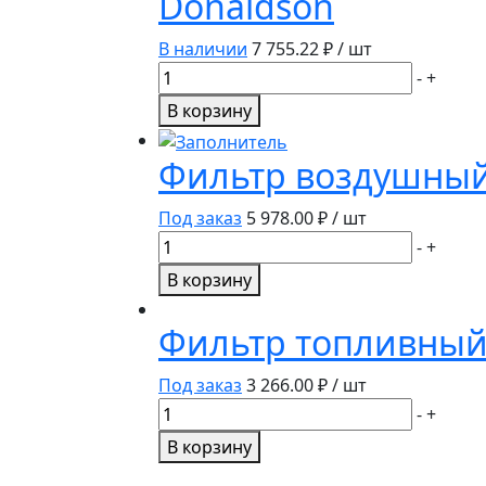
Donaldson
В наличии
7 755.22
₽ / шт
Количество
-
+
товара
В корзину
Фильтр
масляный
Фильтр воздушный
P550595/LF9010MT/RE557343/RE572785
Donaldson
Под заказ
5 978.00
₽ / шт
Количество
-
+
товара
В корзину
Фильтр
воздушный
Фильтр топливный
SC90097CA
/RE199682
Под заказ
3 266.00
₽ / шт
Количество
-
+
товара
В корзину
Фильтр