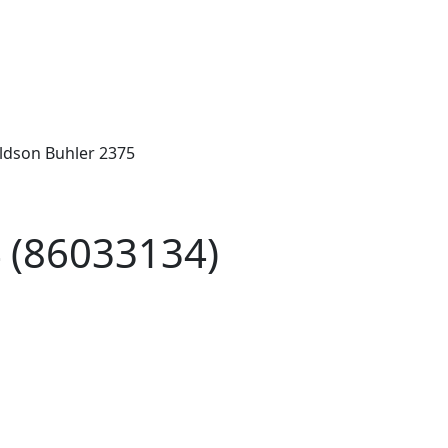
dson Buhler 2375
 (86033134)