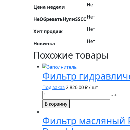
Нет
Цена недели
Нет
НеОбрезатьНулиSSCC
Нет
Хит продаж
Нет
Новинка
Похожие товары
Фильтр гидравлич
Под заказ
2 826.00
₽ / шт
Количество
-
+
товара
В корзину
Фильтр
гидравлический
Фильтр масляный 
OGH1057
GoodWill