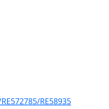
/RE572785/RE58935