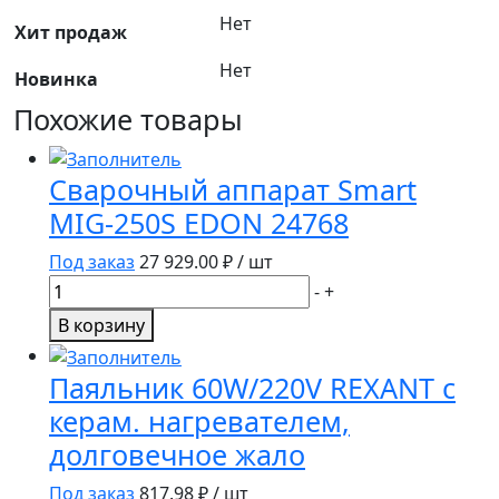
Нет
Хит продаж
Нет
Новинка
Похожие товары
Сварочный аппарат Smart
MIG-250S EDON 24768
Под заказ
27 929.00
₽ / шт
Количество
-
+
товара
В корзину
Сварочный
аппарат
Паяльник 60W/220V REXANT с
Smart
керам. нагревателем,
MIG-
долговечное жало
250S
EDON
Под заказ
817.98
₽ / шт