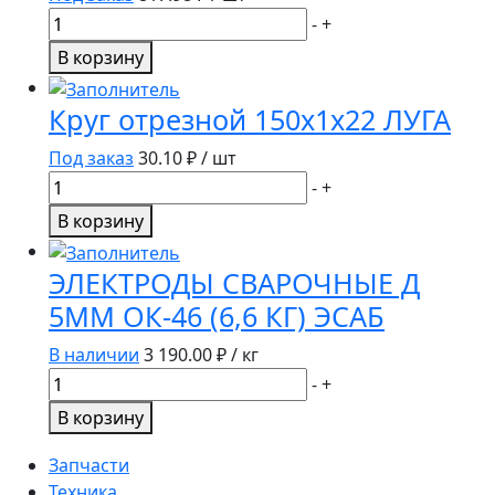
24768
Количество
-
+
товара
В корзину
Паяльник
60W/220V
Круг отрезной 150х1х22 ЛУГА
REXANT
с
Под заказ
30.10
₽ / шт
керам.
Количество
-
+
нагревателем,
товара
В корзину
долговечное
Круг
жало
отрезной
ЭЛЕКТРОДЫ СВАРОЧНЫЕ Д
150х1х22
5ММ ОК-46 (6,6 КГ) ЭСАБ
ЛУГА
В наличии
3 190.00
₽ / кг
Количество
-
+
товара
В корзину
ЭЛЕКТРОДЫ
СВАРОЧНЫЕ
Запчасти
Д
Техника