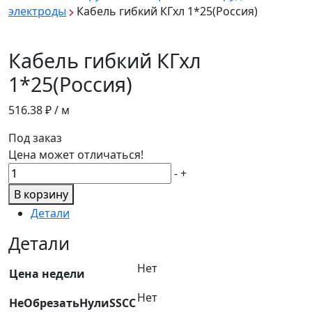
электроды
Кабель гибкий КГхл 1*25(Россия)
Кабель гибкий КГхл
1*25(Россия)
516.38
₽ / м
Под заказ
Цена может отличаться!
Количество
-
+
товара
В корзину
Кабель
Детали
гибкий
КГхл
Детали
1*25(Россия)
Нет
Цена недели
Нет
НеОбрезатьНулиSSCC