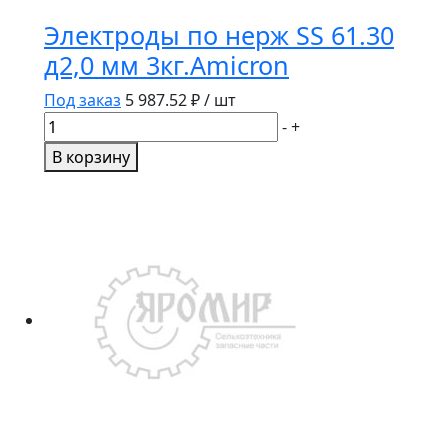
Электроды по нерж SS 61.30
д2,0 мм 3кг.Amicron
Под заказ
5 987.52
₽ / шт
Количество
-
+
товара
В корзину
Электроды
по
нерж
SS
61.30
д2,0
мм
3кг.Amicron