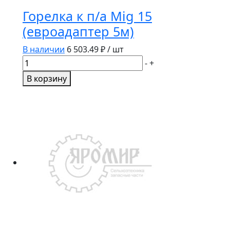
Горелка к п/а Mig 15
(евроадаптер 5м)
В наличии
6 503.49
₽ / шт
Количество
-
+
товара
В корзину
Горелка
к
п/
а
Mig
15
(евроадаптер
5м)