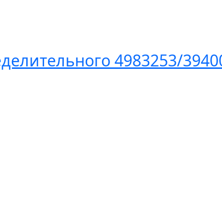
02699
еделительного 4983253/3940