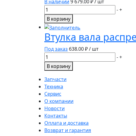
3973114/4089647/3966841/4309418/54
В наличии
9 679.00
₽ / шт
Количество
-
+
товара
В корзину
Натяжитель
ремня
Втулка вала распр
Cummins
M11
Под заказ
638.00
₽ / шт
3400885
Количество
-
+
2871294
товара
В корзину
4920105
Втулка
3691280
вала
Запчасти
CUMMINS
распределительного
Техника
4299053
4983253/3940059
Сервис
О компании
Новости
Контакты
Оплата и доставка
Возврат и гарантия