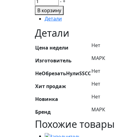
Количество
-
+
товара
В корзину
Хомут
Детали
металлорукава
КАМАЗ
Детали
ЕВРО
дв.Cummins
Нет
Цена недели
d=87мм
МАРК
3903652
Изготовитель
Нет
НеОбрезатьНулиSSCC
Нет
Хит продаж
Нет
Новинка
МАРК
Бренд
Похожие товары