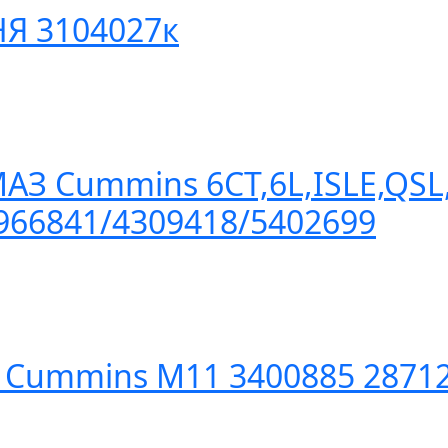
Я 3104027к
АЗ Cummins 6СТ,6L,ISLE,QSL,
966841/4309418/5402699
Cummins M11 3400885 28712