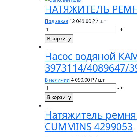
НАТЯЖИТЕЛЬ РЕМН
Под заказ
12 049.00
₽ / шт
Количество
-
+
товара
В корзину
НАТЯЖИТЕЛЬ
РЕМНЯ
Насос водяной КАМ
3104027к
3973114/4089647/3
В наличии
4 050.00
₽ / шт
Количество
-
+
товара
В корзину
Насос
водяной
Натяжитель ремня 
КАМАЗ
CUMMINS 4299053
Cummins
6СТ,6L,ISLE,QSL,ISCe/