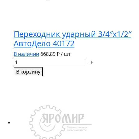
Переходник ударный 3/4″х1/2″
АвтоДело 40172
В наличии
668.89
₽ / шт
Количество
-
+
товара
В корзину
Переходник
ударный
3/4"х1/2"
АвтоДело
40172