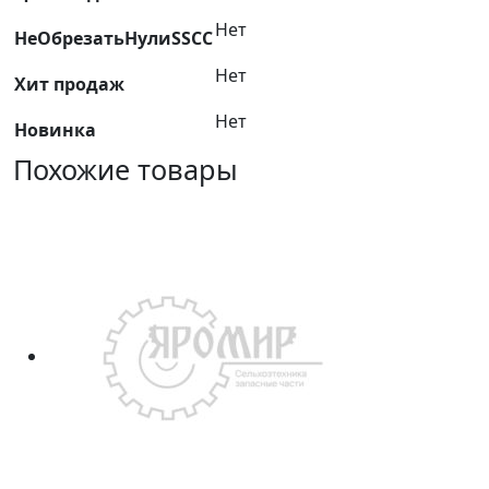
6-
Нет
НеОбрезатьНулиSSCC
гр
FORCE
Нет
Хит продаж
46510019
Нет
Новинка
Похожие товары