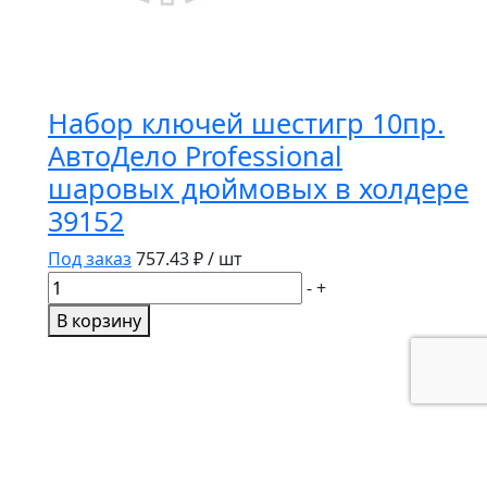
Набор ключей шестигр 10пр.
АвтоДело Professional
шаровых дюймовых в холдере
39152
Под заказ
757.43
₽ / шт
Количество
-
+
товара
В корзину
Набор
ключей
шестигр
10пр.
АвтоДело
Professional