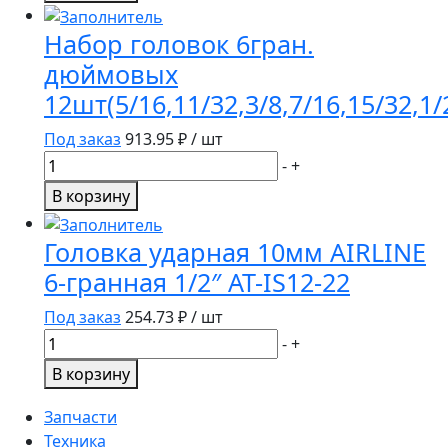
Набор
F-
головок
04
Набор головок 6гран.
ударных
дюймовых
15пр.
12шт(5/16,11/32,3/8,7/16,15/32,1/2
AIRLINE
1/2"DR
Под заказ
913.95
₽ / шт
L=78мм
Количество
-
+
(10-
товара
32мм)
В корзину
Набор
пласт.
головок
кейс
Головка ударная 10мм AIRLINE
6гран.
ATAS079
6-гранная 1/2″ AT-IS12-22
дюймовых
12шт(5/16,11/32,3/8,7/16,15/32,1/2,9/16,11/16,3/4,13/
Под заказ
254.73
₽ / шт
Количество
-
+
товара
В корзину
Головка
ударная
Запчасти
10мм
Техника