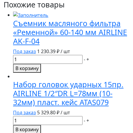
Похожие товары
Съемник масляного фильтра
«Ременной» 60-140 мм AIRLINE
AK-F-04
Под заказ
1 230.39
₽ / шт
Количество
-
+
товара
В корзину
Съемник
масляного
Набор головок ударных 15пр.
фильтра
AIRLINE 1/2″DR L=78мм (10-
"Ременной"
32мм) пласт. кейс ATAS079
60-
140
Под заказ
5 329.80
₽ / шт
мм
Количество
-
+
AIRLINE
товара
AK-
В корзину