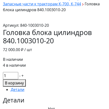
Запасные части к тракторам К-700, К-744
Головка
блока цилиндров 840.1003010-20
Артикул:
840-1003010-20
Головка блока цилиндров
840.1003010-20
72 000.00
₽ / шт
В наличии
4 в наличии
Количество
-
+
товара
В корзину
Головка
Детали
блока
цилиндров
Детали
840.1003010-
Нет