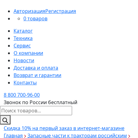
Авторизация
Регистрация
0 товаров
Каталог
Техника
Сервис
О компании
Новости
Доставка и оплата
Возврат и гарантии
Контакты
8 800 700-96-00
Звонок по России бесплатный
Поиск
товаров
Скидка 10%
на первый заказ в интернет-магазине
Главная
Запасные части к тракторам российским