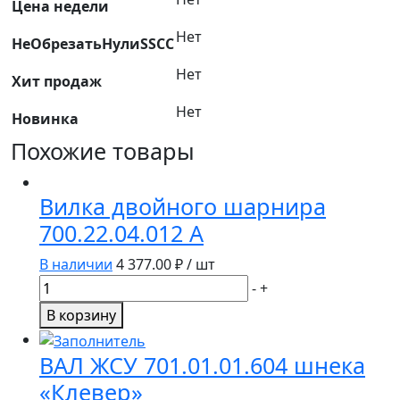
20
Цена недели
Нет
НеОбрезатьНулиSSCC
Нет
Хит продаж
Нет
Новинка
Похожие товары
Вилка двойного шарнира
700.22.04.012 А
В наличии
4 377.00
₽ / шт
Количество
-
+
товара
В корзину
Вилка
двойного
ВАЛ ЖСУ 701.01.01.604 шнека
шарнира
«Клевер»
700.22.04.012