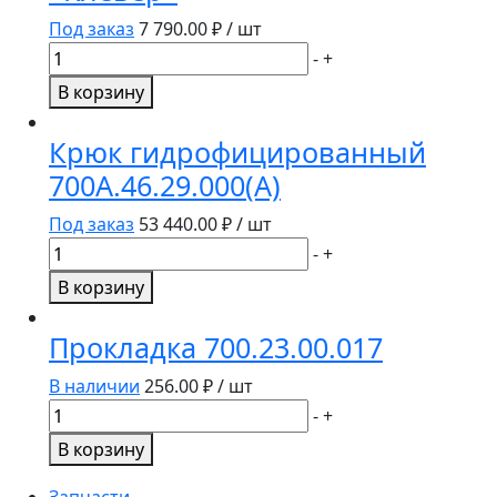
А
Под заказ
7 790.00
₽ / шт
Количество
-
+
товара
В корзину
ВАЛ
ЖСУ
Крюк гидрофицированный
701.01.01.604
700А.46.29.000(А)
шнека
"Клевер"
Под заказ
53 440.00
₽ / шт
Количество
-
+
товара
В корзину
Крюк
гидрофицированный
Прокладка 700.23.00.017
700А.46.29.000(А)
В наличии
256.00
₽ / шт
Количество
-
+
товара
В корзину
Прокладка
700.23.00.017
Запчасти