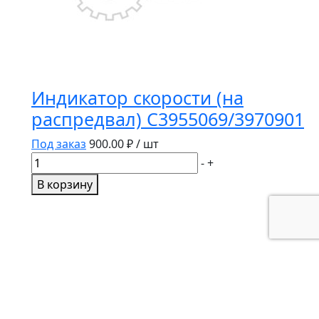
Индикатор скорости (на
распредвал) C3955069/3970901
Под заказ
900.00
₽ / шт
Количество
-
+
товара
В корзину
Индикатор
скорости
(на
распредвал)
C3955069/3970901