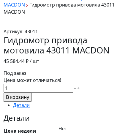
MACDON
Гидромотр привода мотовила 43011
MACDON
Артикул:
43011
Гидромотр привода
мотовила 43011 MACDON
45 584.44
₽ / шт
Под заказ
Цена может отличаться!
Количество
-
+
товара
В корзину
Гидромотр
Детали
привода
мотовила
Детали
43011
Нет
MACDON
Цена недели