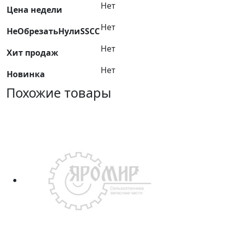
Нет
Гидросила
Цена недели
Нет
НеОбрезатьНулиSSCC
Нет
Хит продаж
Нет
Новинка
Похожие товары