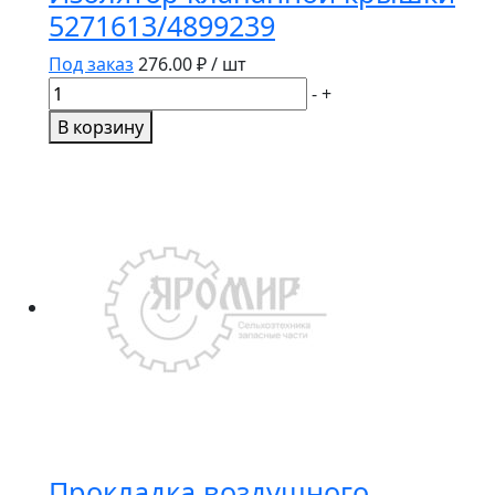
5271613/4899239
Под заказ
276.00
₽ / шт
Количество
-
+
товара
В корзину
Изолятор
клапанной
крышки
5271613/4899239
Прокладка воздушного