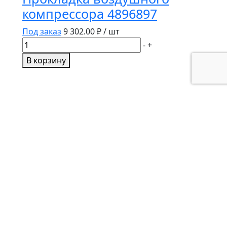
компрессора 4896897
Под заказ
9 302.00
₽ / шт
Количество
-
+
товара
В корзину
Прокладка
воздушного
компрессора
4896897