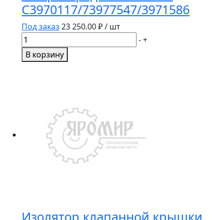
C3970117/73977547/3971586
Под заказ
23 250.00
₽ / шт
Количество
-
+
товара
В корзину
Вал
распределительный
C3970117/73977547/3971586
Изолятор клапанной крышки