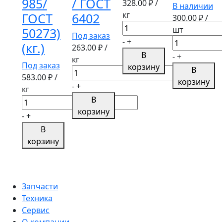
985/
/ ГОСТ
328.00
₽ /
В наличии
кг
ГОСТ
6402
300.00
₽ /
Количество
шт
50273)
Под заказ
товара
Количество
-
+
(кг.)
263.00
₽ /
Шайба
товара
В
-
+
кг
М14
Шайба
Под заказ
корзину
В
Количество
пружинная
М12
583.00
₽ /
корзину
товара
(гровер)
-
+
пружинная
кг
Шайба
(кг.)
В
Количество
(гровер)
М10
корзину
товара
ВЕДРО
-
+
пружинная
Гайка
1
В
(гровер)
М10х1,5
кг
корзину
(кг.)
со
DIN127
стопорным
/
кольцом
ГОСТ
(DIN
Запчасти
6402
985/
Техника
ГОСТ
Сервис
50273)