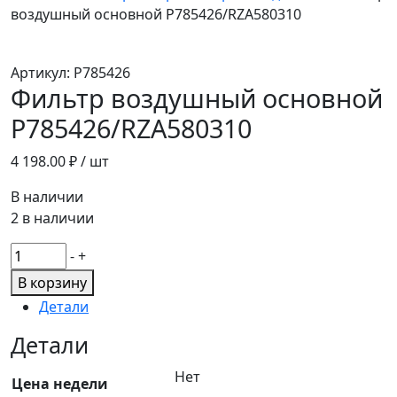
воздушный основной Р785426/RZA580310
Артикул:
Р785426
Фильтр воздушный основной
Р785426/RZA580310
4 198.00
₽ / шт
В наличии
2 в наличии
Количество
-
+
товара
В корзину
Фильтр
Детали
воздушный
основной
Детали
Р785426/RZA580310
Нет
Цена недели