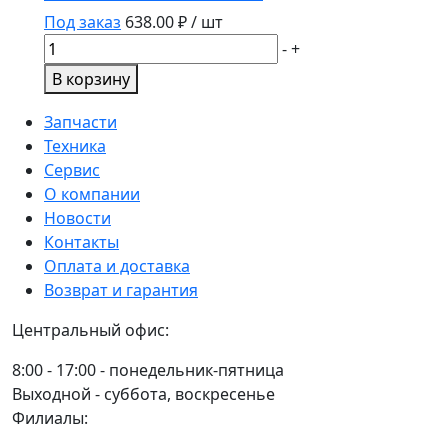
Под заказ
638.00
₽ / шт
Количество
-
+
товара
В корзину
Фильтр
масляный
Запчасти
LF16043/RE509672
Техника
Сервис
О компании
Новости
Контакты
Оплата и доставка
Возврат и гарантия
Центральный офис:
8:00 - 17:00 - понедельник-пятница
Выходной - суббота, воскресенье
Филиалы: