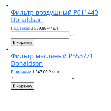
Фильтр воздушный P611440
Donaldson
Под заказ
3 559.88
₽ / шт
Количество
-
+
товара
В корзину
Фильтр
воздушный
Фильтр масляный P553771
P611440
Donaldson
Donaldson
В наличии
1 347.00
₽ / шт
Количество
-
+
товара
В корзину
Фильтр
масляный
P553771
Donaldson