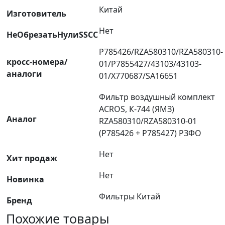
Китай
Изготовитель
Нет
НеОбрезатьНулиSSCC
Р785426/RZA580310/RZA580310-
кросс-номера/
01/Р7855427/43103/43103-
аналоги
01/X770687/SA16651
Фильтр воздушный комплект
ACROS, К-744 (ЯМЗ)
Аналог
RZA580310/RZA580310-01
(P785426 + P785427) РЗФО
Нет
Хит продаж
Нет
Новинка
Фильтры Китай
Бренд
Похожие товары