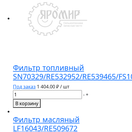
Фильтр топливный
SN70329/RE532952/RE539465/FS1
Под заказ
1 404.00
₽ / шт
Количество
-
+
товара
В корзину
Фильтр
топливный
Фильтр масляный
SN70329/RE532952/RE539465/FS1096
LF16043/RE509672