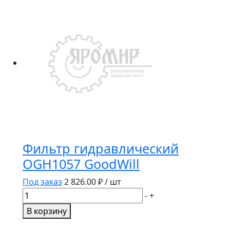
P553771
Donaldson
Фильтр гидравлический
OGH1057 GoodWill
Под заказ
2 826.00
₽ / шт
Количество
-
+
товара
В корзину
Фильтр