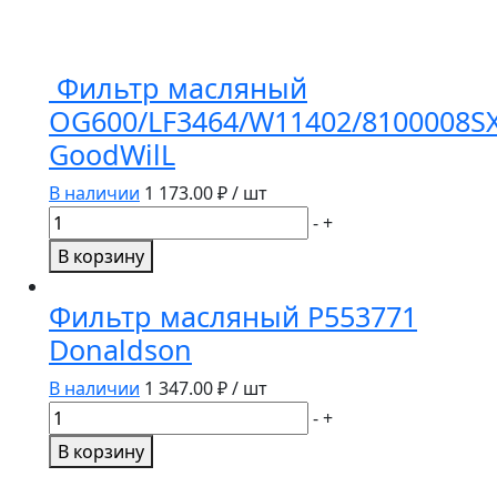
Фильтр масляный
OG600/LF3464/W11402/8100008SX
GoodWilL
В наличии
1 173.00
₽ / шт
Количество
-
+
товара
В корзину
Фильтр
масляный
Фильтр масляный P553771
OG600/LF3464/W11402/8100008SX/Z33472/JX1008A/
Donaldson
GoodWilL
В наличии
1 347.00
₽ / шт
Количество
-
+
товара
В корзину
Фильтр
масляный