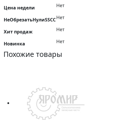
Нет
1109101/K2036
Цена недели
Нет
НеОбрезатьНулиSSCC
Нет
Хит продаж
Нет
Новинка
Похожие товары