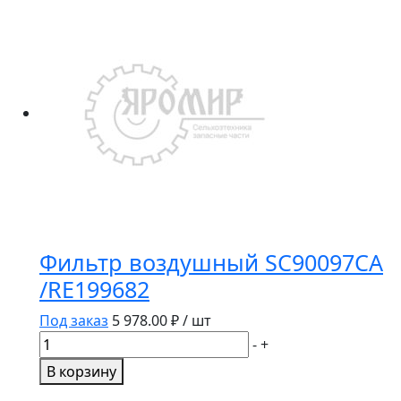
гидравлический
OGH1057
GoodWill
Фильтр воздушный SC90097CA
/RE199682
Под заказ
5 978.00
₽ / шт
Количество
-
+
товара
В корзину
Фильтр