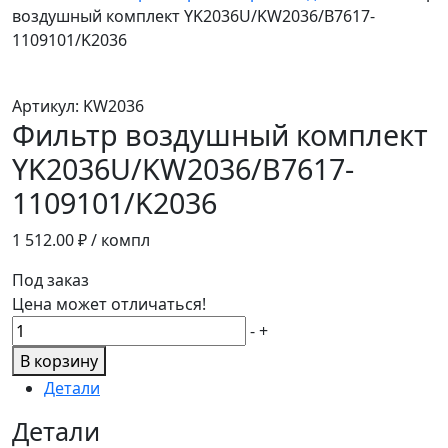
воздушный комплект YK2036U/KW2036/B7617-
1109101/K2036
Артикул:
KW2036
Фильтр воздушный комплект
YK2036U/KW2036/B7617-
1109101/K2036
1 512.00
₽ / компл
Под заказ
Цена может отличаться!
Количество
-
+
товара
В корзину
Фильтр
Детали
воздушный
комплект
Детали
YK2036U/KW2036/B7617-