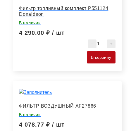
1012005/2654403
Специалист
Фильтр топливный комплект P551124
Donaldson
КФ
В наличии
4 290.00
₽ / шт
Количество
товара
Фильтр
В корзину
топливный
комплект
P551124
Donaldson
ФИЛЬТР ВОЗДУШНЫЙ AF27866
В наличии
4 078.77
₽ / шт