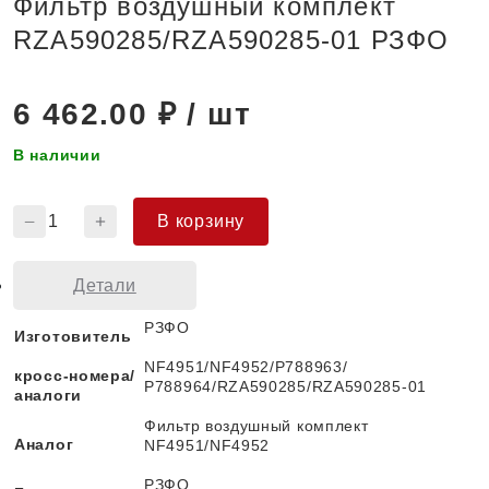
Фильтр воздушный комплект
RZA590285/RZA590285-01 РЗФО
6 462.00
₽ / шт
В наличии
Количество
В корзину
товара
Фильтр
Детали
воздушный
комплект
РЗФО
Изготовитель
RZA590285/RZA590285-
NF4951/NF4952/Р788963/
01
кросс-номера/
Р788964/RZA590285/RZA590285-01
аналоги
РЗФО
Фильтр воздушный комплект
Аналог
NF4951/NF4952
РЗФО