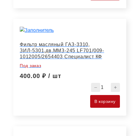
топл.тонкой
очистки
ЯМЗ
ЕВРО-3
резьбовой
WK940/20/5010412
КФ
Фильтр масляный ГАЗ-3310,
ЗИЛ-5301,дв.ММЗ-245 LF701/009-
1012005/2654403 Специалист КФ
Под заказ
400.00
₽ / шт
Количество
товара
Фильтр
В корзину
масляный
ГАЗ-3310,
ЗИЛ-5301,дв.ММЗ-
LF701/009-