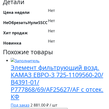
Детали
ЕЕ780551/00530/50
Нет
Евроэлемент
Цена недели
(FS1081)
Нет
НеОбрезатьНулиSSCC
Нет
Хит продаж
Нет
Новинка
Похожие товары
Элемент фильтрующий возд.
КАМАЗ ЕВРО-3 725-1109560-20/
В4391-01/
Р777868/69/AF25627/AF с отсек.
КФ
Под заказ
2 881.00
₽ / шт