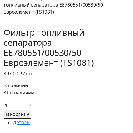
топливный сепаратора ЕЕ780551/00530/50
Евроэлемент (FS1081)
Фильтр топливный
сепаратора
ЕЕ780551/00530/50
Евроэлемент (FS1081)
397.00
₽ / шт
В наличии
31 в наличии
Количество
-
+
товара
В корзину
Фильтр
Детали
топливный
сепаратора