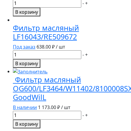
Количество
-
+
товара
В корзину
Элемент
фильтрующий
Фильтр масляный
возд.
LF16043/RE509672
КАМАЗ
ЕВРО-3
Под заказ
638.00
₽ / шт
725-
Количество
-
+
1109560-
товара
В корзину
20/
Фильтр
В4391-
масляный
Фильтр масляный
01/
LF16043/RE509672
Р777868/69/AF25627/AF
OG600/LF3464/W11402/8100008SX
с
GoodWilL
отсек.
КФ
В наличии
1 173.00
₽ / шт
Количество
-
+
товара
В корзину
Фильтр