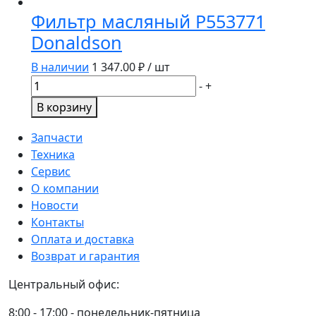
масляный
Фильтр масляный P553771
OG600/LF3464/W11402/8100008SX/Z33472/JX1008A/
Donaldson
GoodWilL
В наличии
1 347.00
₽ / шт
Количество
-
+
товара
В корзину
Фильтр
масляный
Запчасти
P553771
Техника
Donaldson
Сервис
О компании
Новости
Контакты
Оплата и доставка
Возврат и гарантия
Центральный офис:
8:00 - 17:00 - понедельник-пятница