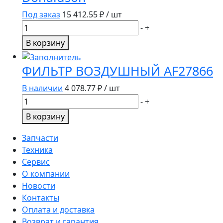
1012005/2654403
Под заказ
15 412.55
₽ / шт
Специалист
Количество
-
+
КФ
товара
В корзину
Фильтр
воздушный
ФИЛЬТР ВОЗДУШНЫЙ AF27866
P621983/RE261960/RE312946
Donaldson
В наличии
4 078.77
₽ / шт
Количество
-
+
товара
В корзину
ФИЛЬТР
ВОЗДУШНЫЙ
Запчасти
AF27866
Техника
Сервис
О компании
Новости
Контакты
Оплата и доставка
Возврат и гарантия