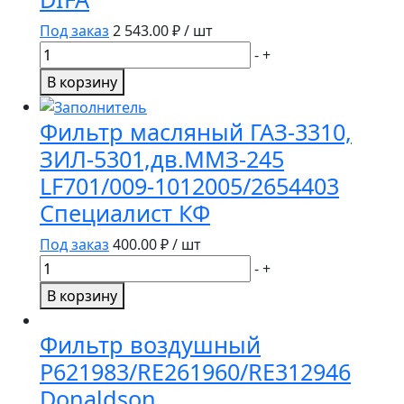
Под заказ
2 543.00
₽ / шт
Количество
-
+
товара
В корзину
Фильтр
гидралический
Фильтр масляный ГАЗ-3310,
M5425K
ЗИЛ-5301,дв.ММЗ-245
DIFA
LF701/009-1012005/2654403
Специалист КФ
Под заказ
400.00
₽ / шт
Количество
-
+
товара
В корзину
Фильтр
масляный
Фильтр воздушный
ГАЗ-3310,
P621983/RE261960/RE312946
ЗИЛ-5301,дв.ММЗ-245
Donaldson
LF701/009-