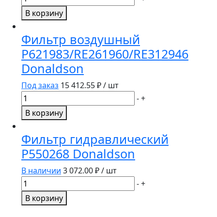
товара
В корзину
Фильтр
гидралический
Фильтр воздушный
M5425K
P621983/RE261960/RE312946
DIFA
Donaldson
Под заказ
15 412.55
₽ / шт
Количество
-
+
товара
В корзину
Фильтр
воздушный
Фильтр гидравлический
P621983/RE261960/RE312946
P550268 Donaldson
Donaldson
В наличии
3 072.00
₽ / шт
Количество
-
+
товара
В корзину
Фильтр
гидравлический