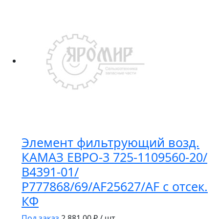
P550268
Donaldson
Элемент фильтрующий возд.
КАМАЗ ЕВРО-3 725-1109560-20/
В4391-01/
Р777868/69/AF25627/AF с отсек.
КФ
Под заказ
2 881.00
₽ / шт