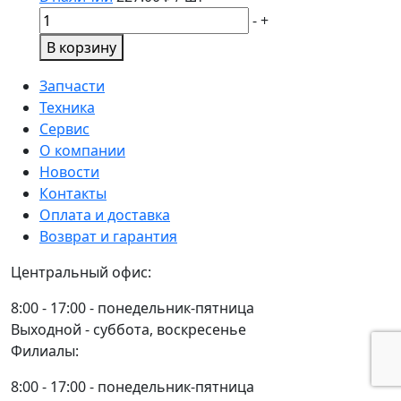
Количество
-
+
товара
В корзину
ФИЛЬТР
МАСЛЯНЫЙ
Запчасти
ГАЗ
Техника
3310
Сервис
ВАЛДАЙ
О компании
33081
Новости
FSM562
Контакты
Оплата и доставка
Возврат и гарантия
Центральный офис:
8:00 - 17:00 - понедельник-пятница
Выходной - суббота, воскресенье
Филиалы:
8:00 - 17:00 - понедельник-пятница