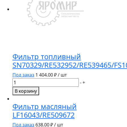
Фильтр топливный
SN70329/RE532952/RE539465/FS1
Под заказ
1 404.00
₽ / шт
Количество
-
+
товара
В корзину
Фильтр
топливный
Фильтр масляный
SN70329/RE532952/RE539465/FS1096
LF16043/RE509672
Под заказ
638.00
₽ / шт