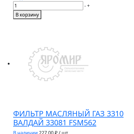
Количество
-
+
товара
В корзину
Фильтр
масляный
LF16043/RE509672
ФИЛЬТР МАСЛЯНЫЙ ГАЗ 3310
ВАЛДАЙ 33081 FSM562
В наличии
227.00
₽ / шт