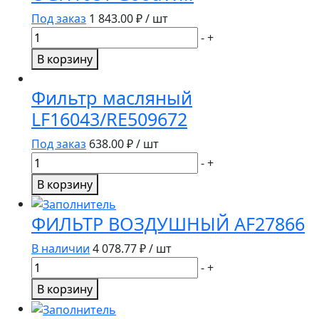
Под заказ
1 843.00
₽ / шт
Количество
-
+
товара
В корзину
Фильтр
гидравлический
Фильтр масляный
OGH1081
LF16043/RE509672
GoodWill
Под заказ
638.00
₽ / шт
Количество
-
+
товара
В корзину
Фильтр
масляный
ФИЛЬТР ВОЗДУШНЫЙ AF27866
LF16043/RE509672
В наличии
4 078.77
₽ / шт
Количество
-
+
товара
В корзину
ФИЛЬТР
ВОЗДУШНЫЙ