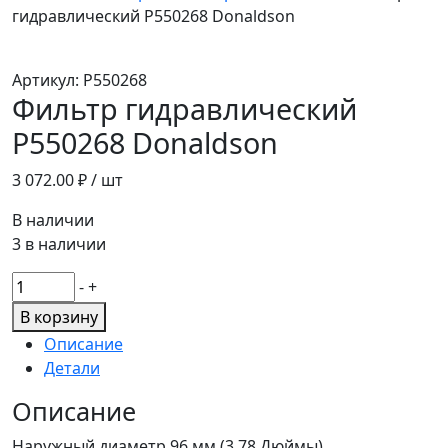
гидравлический P550268 Donaldson
Артикул:
P550268
Фильтр гидравлический
P550268 Donaldson
3 072.00
₽ / шт
В наличии
3 в наличии
Количество
-
+
товара
В корзину
Фильтр
Описание
гидравлический
Детали
P550268
Donaldson
Описание
Наружный диаметр 96 мм (3.78 Дюймы)