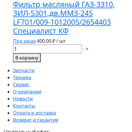
Фильтр масляный ГАЗ-3310,
AF27866
ЗИЛ-5301,дв.ММЗ-245
LF701/009-1012005/2654403
Специалист КФ
Под заказ
400.00
₽ / шт
Количество
-
+
товара
В корзину
Фильтр
масляный
Запчасти
ГАЗ-3310,
Техника
ЗИЛ-5301,дв.ММЗ-245
Сервис
LF701/009-
О компании
1012005/2654403
Новости
Специалист
Контакты
КФ
Оплата и доставка
Возврат и гарантия
Центральный офис: