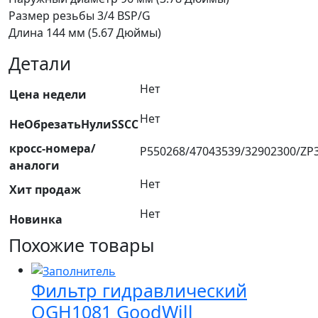
Размер резьбы 3/4 BSP/G
Длина 144 мм (5.67 Дюймы)
Детали
Нет
Цена недели
Нет
НеОбрезатьНулиSSCC
кросс-номера/
P550268/47043539/32902300/ZP
аналоги
Нет
Хит продаж
Нет
Новинка
Похожие товары
Фильтр гидравлический
OGH1081 GoodWill