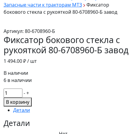
Запасные части к тракторам МТЗ
Фиксатор
бокового стекла с рукояткой 80-6708960-Б завод
Артикул:
80-6708960-Б
Фиксатор бокового стекла с
рукояткой 80-6708960-Б завод
1 494.00
₽ / шт
В наличии
6 в наличии
Количество
-
+
товара
В корзину
Фиксатор
Детали
бокового
стекла
Детали
с
Нет