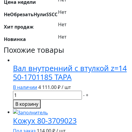
рукояткой
Цена недели
80-
Нет
НеОбрезатьНулиSSCC
6708960-
Б
Нет
Хит продаж
завод
Нет
Новинка
Похожие товары
Вал внутренний с втулкой z=14
50-1701185 ТАРА
В наличии
4 111.00
₽ / шт
Количество
-
+
товара
В корзину
Вал
внутренний
Кожух 80-3709023
с
втулкой
Под заказ
114.00
₽ / шт