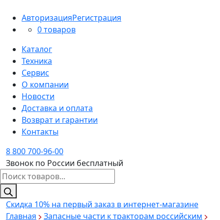
Авторизация
Регистрация
0 товаров
Каталог
Техника
Сервис
О компании
Новости
Доставка и оплата
Возврат и гарантии
Контакты
8 800 700-96-00
Звонок по России бесплатный
Поиск
товаров
Скидка 10%
на первый заказ в интернет-магазине
Главная
Запасные части к тракторам российским