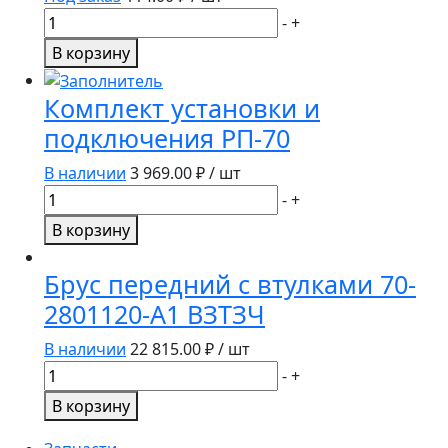
z=14
Количество
-
+
50-
товара
В корзину
1701185
Кожух
ТАРА
80-
Комплект установки и
3709023
подключения РП-70
В наличии
3 969.00
₽ / шт
Количество
-
+
товара
В корзину
Комплект
установки
Брус передний с втулками 70-
и
2801120-А1 ВЗТЗЧ
подключения
РП-70
В наличии
22 815.00
₽ / шт
Количество
-
+
товара
В корзину
Брус
передний