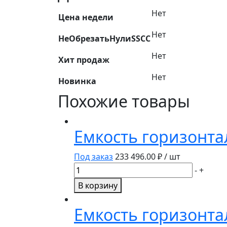
Нет
Цена недели
Нет
НеОбрезатьНулиSSCC
Нет
Хит продаж
Нет
Новинка
Похожие товары
Емкость горизонта
Под заказ
233 496.00
₽ / шт
Количество
-
+
товара
В корзину
Емкость
горизонтальная
Емкость горизонта
10000