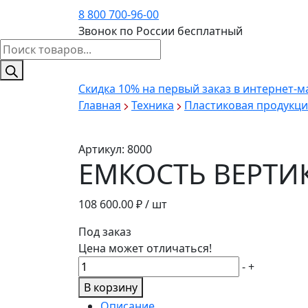
8 800 700-96-00
Звонок по России бесплатный
Поиск
товаров
Скидка 10%
на первый заказ в интернет-м
Главная
Техника
Пластиковая продукци
Артикул:
8000
ЕМКОСТЬ ВЕРТИК
108 600.00
₽ / шт
Под заказ
Цена может отличаться!
Количество
-
+
товара
В корзину
ЕМКОСТЬ
Описание