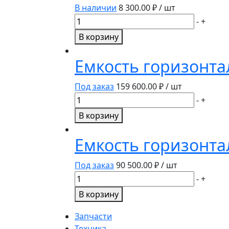
л.
В наличии
8 300.00
₽ / шт
(овальная)
Количество
-
+
товара
В корзину
Емкость
горизонтальная
Емкость горизонтал
250
л.
Под заказ
159 600.00
₽ / шт
Количество
-
+
товара
В корзину
Емкость
горизонтальная
Емкость горизонта
О.8500
Г.О.Ф.
Под заказ
90 500.00
₽ / шт
8500л
Количество
-
+
товара
В корзину
Емкость
горизонтальная
Запчасти
5000л.
Техника