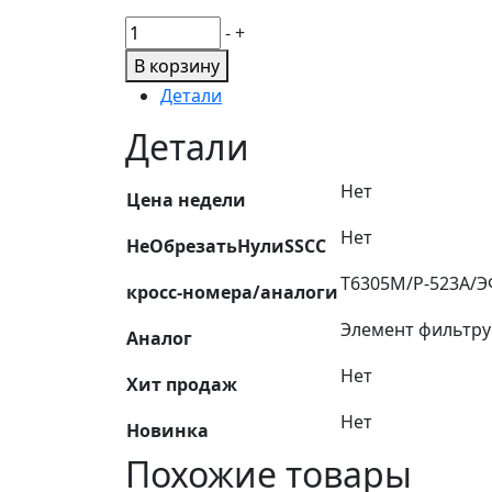
Количество
-
+
товара
В корзину
Элемент
Детали
фильтрующий
топл.КАМАЗ
Детали
ЕВРО-1,2
метал.сетка
Нет
Цена недели
Т6305М/
Нет
Р-523А/
НеОбрезатьНулиSSCC
ЭФТ-001/740-
Т6305М/Р-523А/Э
1117040
кросс-номера/аналоги
DIFA
Элемент фильтру
Аналог
Нет
Хит продаж
Нет
Новинка
Похожие товары