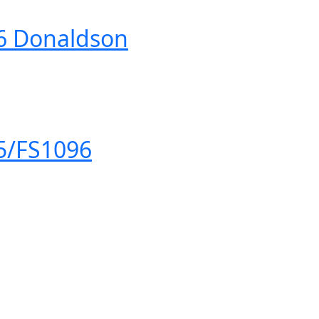
6 Donaldson
5/FS1096