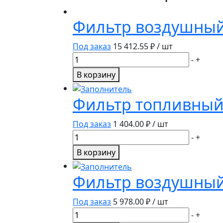
Фильтр воздушный
Под заказ
15 412.55
₽ / шт
Количество
-
+
товара
В корзину
Фильтр
воздушный
Фильтр топливный
P621983/RE261960/RE312946
Donaldson
Под заказ
1 404.00
₽ / шт
Количество
-
+
товара
В корзину
Фильтр
топливный
Фильтр воздушный
SN70329/RE532952/RE539465/FS1096
Под заказ
5 978.00
₽ / шт
Количество
-
+