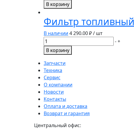
товара
В корзину
Фильтр
воздушный
Фильтр топливный
SC90097CA
/RE199682
В наличии
4 290.00
₽ / шт
Количество
-
+
товара
В корзину
Фильтр
топливный
Запчасти
комплект
Техника
P551124
Сервис
Donaldson
О компании
Новости
Контакты
Оплата и доставка
Возврат и гарантия
Центральный офис: