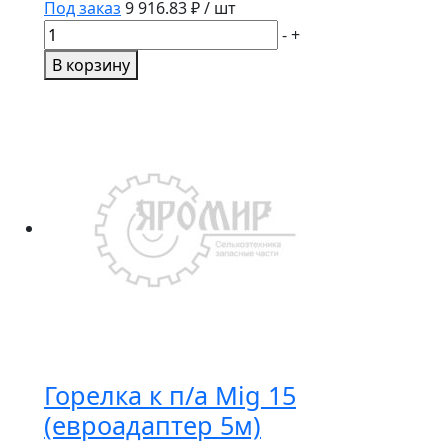
Под заказ
9 916.83
₽ / шт
Количество
-
+
товара
В корзину
Электроды
по
нерж
SS
61.30
д3,2
мм
5кг
Amicron
Горелка к п/а Mig 15
(евроадаптер 5м)