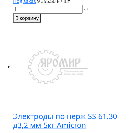
Под заказ
9 355.50
₽ / шт
Количество
-
+
товара
В корзину
Электроды
по
нерж
SS
61.30
д4,0
мм
5кг
Amicron
Электроды по нерж SS 61.30
д3,2 мм 5кг Amicron