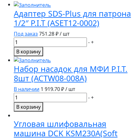
Адаптер SDS-Plus для патрона
1/2″ P.I.T (ASET12-0002)
Под заказ
751.28
₽ / шт
Количество
-
+
товара
В корзину
Адаптер
SDS-
Набор насадок для МФИ P.I.T.
Plus
8шт (ACTW08-008A)
для
патрона
В наличии
1 919.70
₽ / шт
1/2"
Количество
-
+
P.I.T
товара
В корзину
(ASET12-
Набор
0002)
насадок
Угловая шлифовальная
для
машина DCK KSM230A(Soft
МФИ