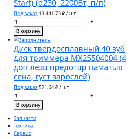
Start) (d230, 2200Вт, п/п)
P.I.T.
8шт
Под заказ
13 441.73
₽ / шт
(ACTW08-
Количество
-
+
008A)
товара
В корзину
Угловая
шлифовальная
Диск твердосплавный 40 зуб
машина
для триммера MX25504004 (4
DCK
доп лезв предотвр наматыв
KSM230A(Soft
Start)
сена, густ зарослей)
(d230,
Под заказ
521.64
₽ / шт
2200Вт,
Количество
п/
-
+
товара
п)
В корзину
Диск
твердосплавный
Запчасти
40
Техника
зуб
Сервис