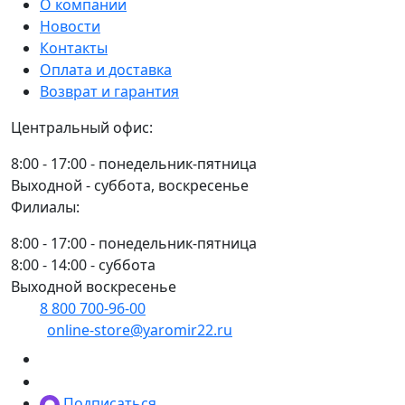
для
О компании
триммера
Новости
MX25504004
Контакты
(4
Оплата и доставка
доп
Возврат и гарантия
лезв
Центральный офис:
предотвр
наматыв
8:00 - 17:00 - понедельник-пятница
сена,
Выходной - суббота, воскресенье
густ
Филиалы:
зарослей)
8:00 - 17:00 - понедельник-пятница
8:00 - 14:00 - суббота
Выходной воскресенье
8 800 700-96-00
(многоканальный)
online-store@yaromir22.ru
Подписаться