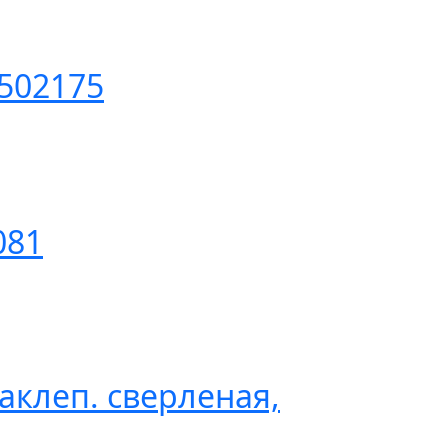
502175
081
аклеп. сверленая,