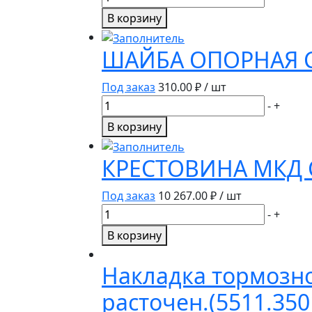
товара
В корзину
ШЕСТЕРНЯ
ВЕДОМАЯ
ШАЙБА ОПОРНАЯ С
Z=49
5320-
Под заказ
310.00
₽ / шт
2402120-
Количество
-
+
10
товара
В корзину
ШАЙБА
ОПОРНАЯ
КРЕСТОВИНА МКД 
СРЕДНЕГО
РЕДУКТОРА
Под заказ
10 267.00
₽ / шт
5320-
Количество
-
+
2502175
товара
В корзину
КРЕСТОВИНА
МКД
Накладка тормозно
С
расточен.(5511.350
САТЕЛЛИТАМИ
53205-