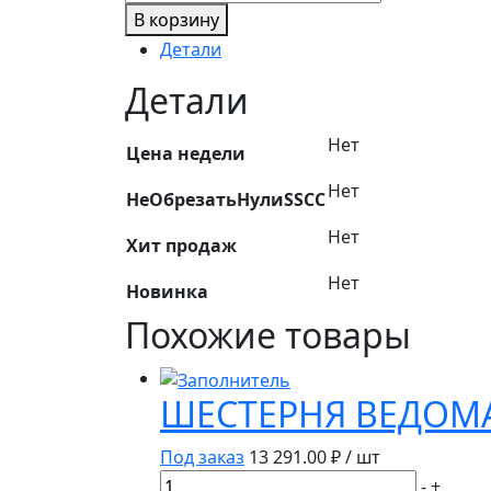
товара
В корзину
Дополнительная
Детали
помпа
24В
Детали
2конт
18мм,
Нет
Цена недели
н/
Нет
о
НеОбрезатьНулиSSCC
ПЖД
Нет
75.3780.21.02
Хит продаж
(1542.3730-
Нет
Новинка
10)
Похожие товары
ШЕСТЕРНЯ ВЕДОМАЯ
Под заказ
13 291.00
₽ / шт
Количество
-
+