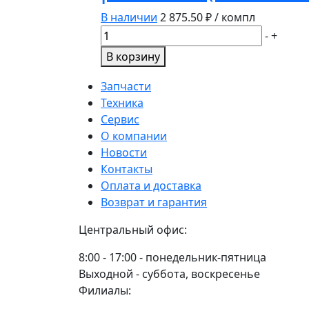
2403081
В наличии
2 875.50
₽ / компл
Количество
-
+
товара
В корзину
Накладка
тормозной
Запчасти
колодки
Техника
КАМАЗ
Сервис
к/
О компании
т
Новости
8шт.+заклеп.
Контакты
сверленая,
Оплата и доставка
расточен.
Возврат и гарантия
(5511.3501105)
Центральный офис:
8:00 - 17:00 - понедельник-пятница
Выходной - суббота, воскресенье
Филиалы: