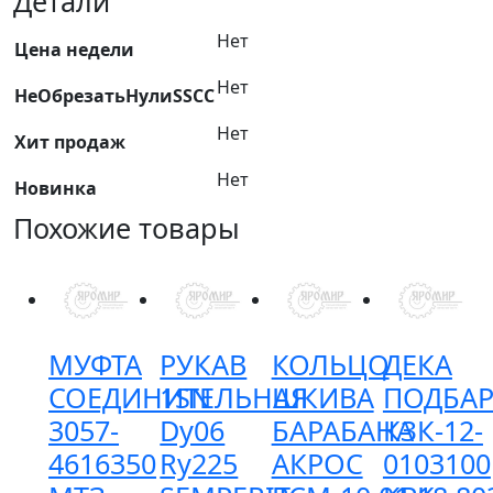
Детали
наклонной
Нет
камеры
Цена недели
РСМ-10.27.02.404
Нет
НеОбрезатьНулиSSCC
Нет
Хит продаж
Нет
Новинка
Похожие товары
МУФТА
РУКАВ
КОЛЬЦО
ДЕКА
СОЕДИНИТЕЛЬНАЯ
1SN
ШКИВА
ПОДБАР
3057-
Dy06
БАРАБАНА
КЗК-12-
4616350
Ry225
АКРОС
0103100