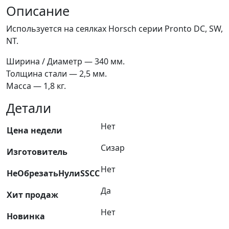
Horsch
Описание
HR-
Используется на сеялках Horsch серии Pronto DC, SW,
D-
NT.
340-
2,5/HS23010201
Ширина / Диаметр — 340 мм.
Сизар
Толщина стали — 2,5 мм.
Масса — 1,8 кг.
Детали
Нет
Цена недели
Сизар
Изготовитель
Нет
НеОбрезатьНулиSSCC
Да
Хит продаж
Нет
Новинка