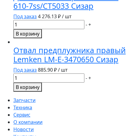
610-7ss/СТ5033 Сизар
A-
370-
Под заказ
4 276.13
₽ / шт
8
Количество
-
+
Сизар
товара
В корзину
Диск
Salford
Отвал предплужника правый
вырезной
Lemken LM-E-3470650 Сизар
SL-
B-
Под заказ
885.90
₽ / шт
610-
Количество
-
+
7ss/
товара
В корзину
СТ5033
Отвал
Сизар
предплужника
Запчасти
правый
Техника
Lemken
Сервис
LM-
О компании
E-
Новости
3470650