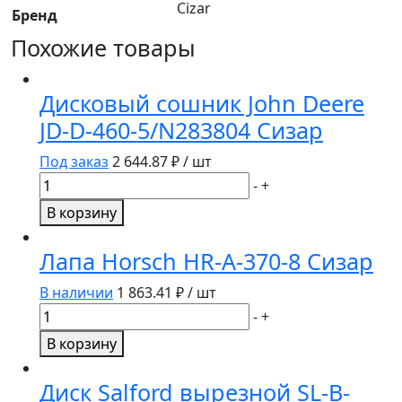
Cizar
Бренд
Похожие товары
Дисковый сошник John Deere
JD-D-460-5/N283804 Сизар
Под заказ
2 644.87
₽ / шт
Количество
-
+
товара
В корзину
Дисковый
сошник
Лапа Horsch HR-A-370-8 Сизар
John
Deere
В наличии
1 863.41
₽ / шт
JD-
Количество
-
+
D-
товара
В корзину
460-
Лапа
5/N283804
Horsch
Диск Salford вырезной SL-B-
Сизар
HR-