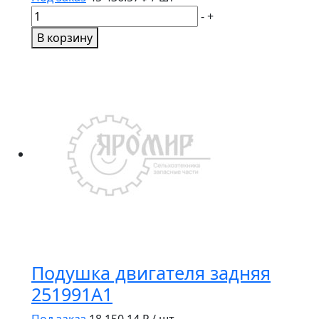
Количество
-
+
товара
В корзину
Гидроаккумулятор
87730802
Подушка двигателя задняя
251991A1
Под заказ
18 150.14
₽ / шт