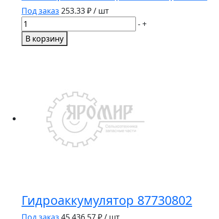
Под заказ
253.33
₽ / шт
Количество
-
+
товара
В корзину
Кольцо
510185
(238-
5228)
CNHi
Гидроаккумулятор 87730802
Под заказ
45 436.57
₽ / шт