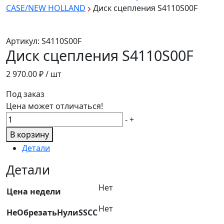
CASE/NEW HOLLAND
Диск сцепления S4110S00F
Артикул:
S4110S00F
Диск сцепления S4110S00F
2 970.00
₽ / шт
Под заказ
Цена может отличаться!
Количество
-
+
товара
В корзину
Диск
Детали
сцепления
S4110S00F
Детали
Нет
Цена недели
Нет
НеОбрезатьНулиSSCC