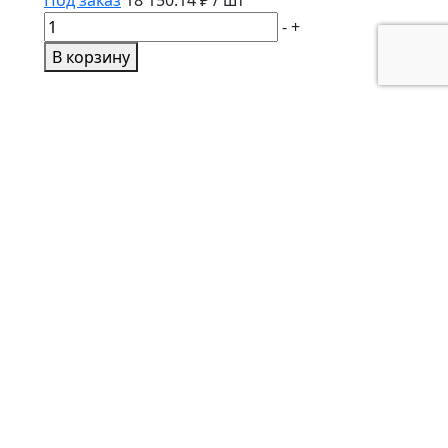
Количество
-
+
товара
В корзину
Подушка
двигателя
задняя
251991A1
Кольцо уплонтительное
87635376