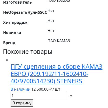
ПАО КАМАЗ
Изготовитель
Нет
НеОбрезатьНулиSSCC
Нет
Хит продаж
Нет
Новинка
ПАО КАМАЗ
Бренд
Похожие товары
ПГУ сцепления в сборе КАМАЗ
ЕВРО (209.192/11-1602410-
40/9700514230) STENERS
В наличии
12 500.00
₽ / шт
Количество
-
+
товара
В корзину
ПГУ