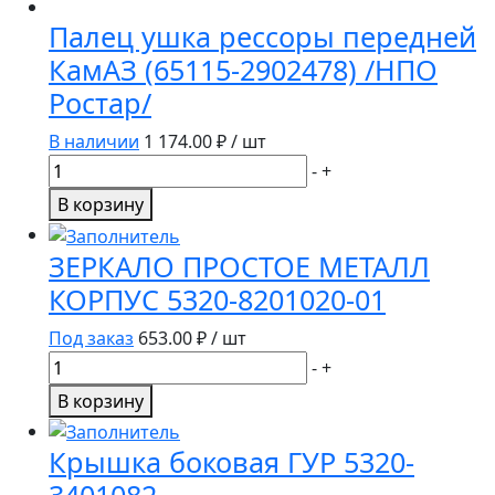
сцепления
Палец ушка рессоры передней
в
КамАЗ (65115-2902478) /НПО
сборе
Ростар/
КАМАЗ
ЕВРО
В наличии
1 174.00
₽ / шт
(209.192/11-
Количество
-
+
1602410-
товара
40/9700514230)
В корзину
Палец
STENERS
ушка
ЗЕРКАЛО ПРОСТОЕ МЕТАЛЛ
рессоры
КОРПУС 5320-8201020-01
передней
КамАЗ
Под заказ
653.00
₽ / шт
(65115-
Количество
-
+
2902478)
товара
В корзину
/
ЗЕРКАЛО
НПО
ПРОСТОЕ
Крышка боковая ГУР 5320-
Ростар/
МЕТАЛЛ