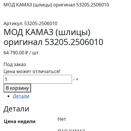
МОД КАМАЗ (шлицы) оригинал 53205.2506010
Артикул:
53205-2506010
МОД КАМАЗ (шлицы)
оригинал 53205.2506010
64 790.00
₽ / шт
Под заказ
Цена может отличаться!
Количество
-
+
товара
В корзину
МОД
Детали
КАМАЗ
(шлицы)
Детали
оригинал
Нет
53205.2506010
Цена недели