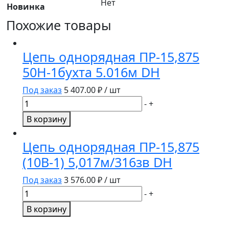
Нет
Новинка
Похожие товары
Цепь однорядная ПР-15,875
50Н-1бухта 5.016м DH
Под заказ
5 407.00
₽ / шт
Количество
-
+
товара
В корзину
Цепь
однорядная
Цепь однорядная ПР-15,875
ПР-15,875
(10B-1) 5,017м/316зв DH
50Н-1бухта
5.016м
Под заказ
3 576.00
₽ / шт
DH
Количество
-
+
товара
В корзину
Цепь
однорядная