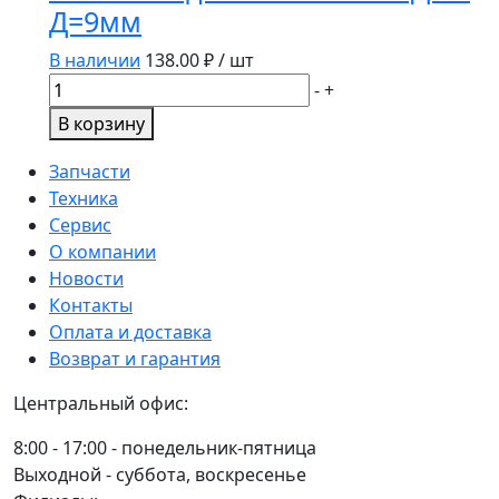
Д=9мм
9,1
В наличии
138.00
₽ / шт
Количество
-
+
товара
В корзину
Звено
соединительное
Запчасти
ПРД-38
Техника
Д=9мм
Сервис
О компании
Новости
Контакты
Оплата и доставка
Возврат и гарантия
Центральный офис:
8:00 - 17:00 - понедельник-пятница
Выходной - суббота, воскресенье