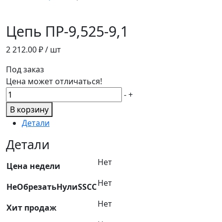
Цепь ПР-9,525-9,1
2 212.00
₽ / шт
Под заказ
Цена может отличаться!
Количество
-
+
товара
В корзину
Цепь
Детали
ПР-9,525-
9,1
Детали
Нет
Цена недели
Нет
НеОбрезатьНулиSSCC
Нет
Хит продаж