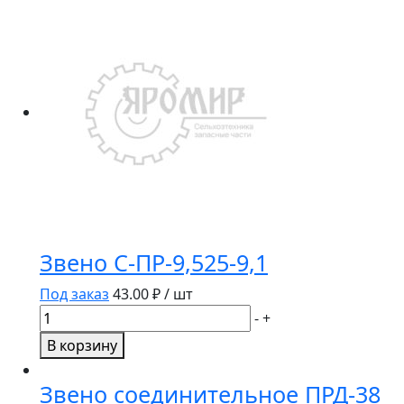
ПР-15,875
(10B-
1)
5,017м/316зв
DH
Звено С-ПР-9,525-9,1
Под заказ
43.00
₽ / шт
Количество
-
+
товара
В корзину
Звено
С-
Звено соединительное ПРД-38
ПР-9,525-