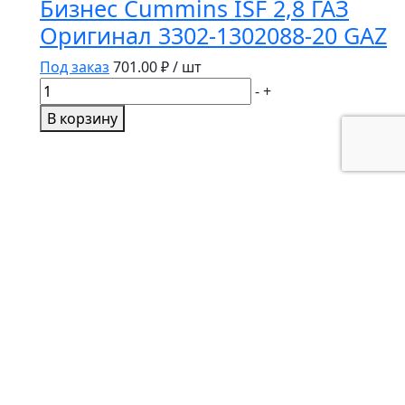
Бизнес Cummins ISF 2,8 ГАЗ
Оригинал 3302-1302088-20 GAZ
Под заказ
701.00
₽ / шт
Количество
-
+
товара
В корзину
Кронштейн
крепления
радиатора
верхний
Газель
Бизнес
Cummins
ISF
2,8
ГАЗ
Оригинал
3302-
1302088-