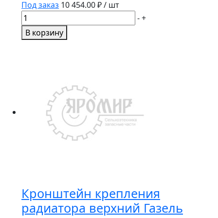
Под заказ
10 454.00
₽ / шт
Количество
-
+
товара
В корзину
Фланец
моста
заднего
Газ-3302
Н/
О
(вал
карданный
шрусы)
8
отв.
(Оригинал)
32217-
Кронштейн крепления
2402138-
20
радиатора верхний Газель