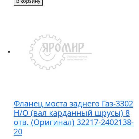
В корзину
Площадка
под
акб
ГАЗель
3302-
3703025-
01
GAZ
Фланец моста заднего Газ-3302
Н/О (вал карданный шрусы) 8
отв. (Оригинал) 32217-2402138-
20