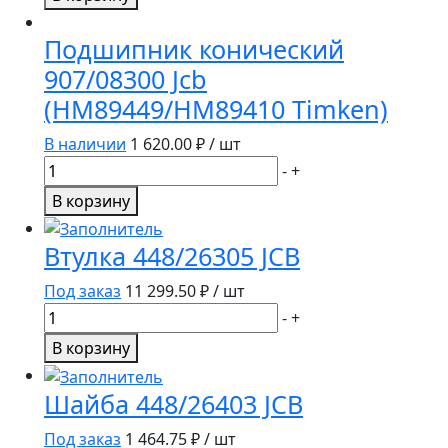
Втулка
448/26402
Подшипник конический
JCB
907/08300 Jcb
(HM89449/HM89410 Timken)
В наличии
1 620.00
₽ / шт
Количество
-
+
товара
В корзину
Подшипник
конический
Втулка 448/26305 JCB
907/08300 Jcb
(HM89449/HM89410
Под заказ
11 299.50
₽ / шт
Timken)
Количество
-
+
товара
В корзину
Втулка
448/26305
Шайба 448/26403 JCB
JCB
Под заказ
1 464.75
₽ / шт