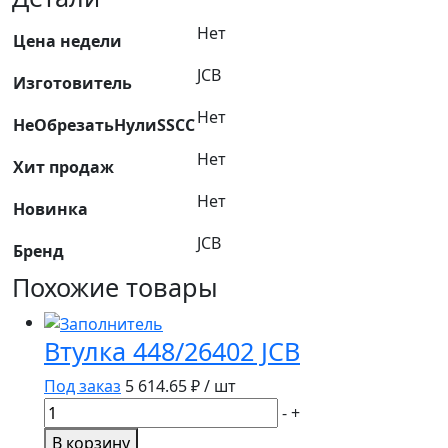
вала
Нет
240298
Цена недели
F10/10051
JCB
Изготовитель
826/00892
826/11635
Нет
НеОбрезатьНулиSSCC
Нет
Хит продаж
Нет
Новинка
JCB
Бренд
Похожие товары
Втулка 448/26402 JCB
Под заказ
5 614.65
₽ / шт
Количество
-
+
товара
В корзину