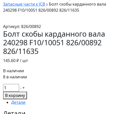
Запасные части к JCB
Болт скобы карданного вала
240298 F10/10051 826/00892 826/11635
Артикул:
826/00892
Болт скобы карданного вала
240298 F10/10051 826/00892
826/11635
145.60
₽ / шт
В наличии
8 в наличии
Количество
-
+
товара
В корзину
Болт
Детали
скобы
карданного
Детали