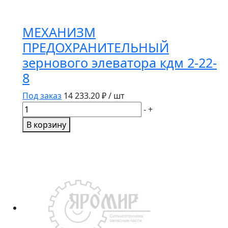
МЕХАНИЗМ
ПРЕДОХРАНИТЕЛЬНЫЙ
зернового элеватора кдм 2-22-
8
Под заказ
14 233.20
₽ / шт
Количество
-
+
товара
В корзину
МЕХАНИЗМ
ПРЕДОХРАНИТЕЛЬНЫЙ
зернового
элеватора
кдм
2-
22-
8