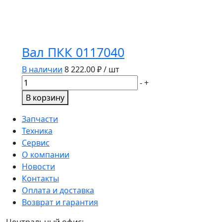
Вал ПКК 0117040
В наличии
8 222.00
₽ / шт
Количество
-
+
товара
В корзину
Вал
ПКК
Запчасти
0117040
Техника
Сервис
О компании
Новости
Контакты
Оплата и доставка
Возврат и гарантия