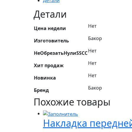
Детали
Детали
Нет
Цена недели
Бакор
Изготовитель
Нет
НеОбрезатьНулиSSCC
Нет
Хит продаж
Нет
Новинка
Бакор
Бренд
Похожие товары
Накладка передней