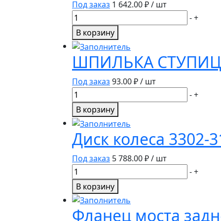
Под заказ
1 642.00
₽ / шт
Количество
-
+
товара
В корзину
Накладка
передней
ШПИЛЬКА СТУПИЦЫ
рессоры
ГАЗ-53
Под заказ
93.00
₽ / шт
51-
Количество
-
+
2902412-
товара
В корзину
А
ШПИЛЬКА
СТУПИЦЫ
Диск колеса 3302-3
КОЛЕСА
ПРАВЫЕ
Под заказ
5 788.00
₽ / шт
51-
Количество
-
+
3103008-
товара
В корзину
В1
Диск
колеса
Фланец моста задне
3302-