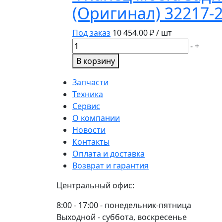
3101015-
(Оригинал) 32217-
05
ГАЗ-3302
Под заказ
10 454.00
₽ / шт
Количество
-
+
товара
В корзину
Фланец
моста
Запчасти
заднего
Техника
Газ-3302
Сервис
Н/
О компании
О
Новости
(вал
Контакты
карданный
Оплата и доставка
шрусы)
Возврат и гарантия
8
Центральный офис:
отв.
(Оригинал)
8:00 - 17:00 - понедельник-пятница
32217-
Выходной - суббота, воскресенье