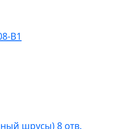
8-В1
нный шрусы) 8 отв.