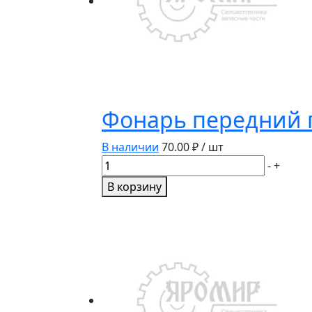
Фонарь передний 
В наличии
70.00
₽ / шт
Количество
-
+
товара
В корзину
Фонарь
передний
габаритный
Ф-416