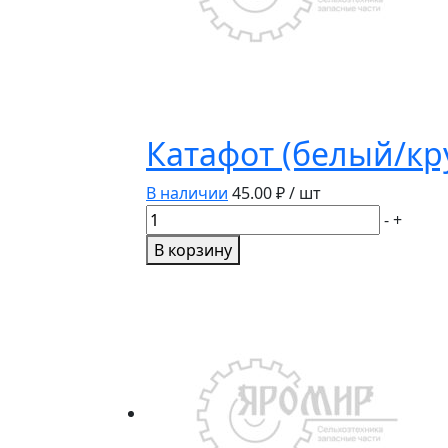
Катафот (белый/кр
В наличии
45.00
₽ / шт
Количество
-
+
товара
В корзину
Катафот
(белый/
круглый)
ФП-312Е